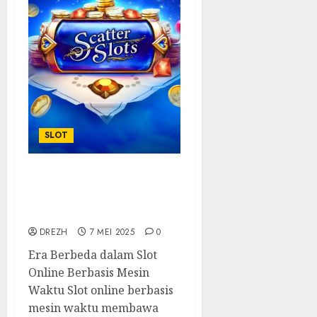
SLOT
Slot Online dengan Tema
Mesin Waktu: Perjalanan
Melintasi Era
DREZH
7 MEI 2025
0
Era Berbeda dalam Slot
Online Berbasis Mesin
Waktu Slot online berbasis
mesin waktu membawa