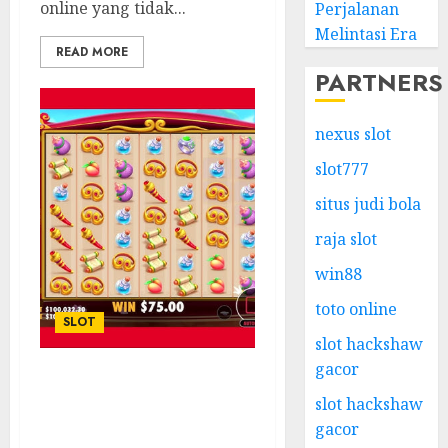
SLOT
online yang tidak...
Perjalanan
Mengupas Cara Kerja Mesin Slot
Melintasi Era
Online
READ MORE
7
PARTNERS
30 APRIL 2025
0
nexus slot
slot777
situs judi bola
raja slot
win88
toto online
SLOT
slot hackshaw
gacor
Slot 88 Online dan
slot hackshaw
Pengalaman Pengguna
gacor
yang Semakin