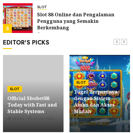
SLOT
Slot 88 Online dan Pengalaman
Pengguna yang Semakin
Berkembang
3
27 APRIL 2026
0
EDITOR'S PICKS
SLOT
Cara Mengatur Anggaran Saat
Bermain Slot Online
4
9 MEI 2025
0
SLOT
SLOT
Slot Online dengan Tema Mesin
SLOT
Togel Terpercaya
Waktu: Perjalanan Melintasi Era
Official Sbobet88
dengan Sistem
5
7 MEI 2025
0
Today with Fast and
Aman dan Akses
Stable Systems
Mudah
SLOT
DREZH
12 MEI 2026
DREZH
1 MEI 2026
Mengapa Jackpot Progresif Begitu
0
0
Populer di Slot Online?