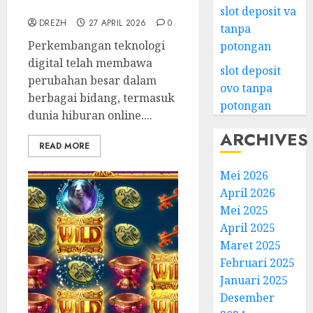
Berkembang
slot deposit va
DREZH
27 APRIL 2026
0
tanpa
Perkembangan teknologi
potongan
digital telah membawa
slot deposit
perubahan besar dalam
ovo tanpa
berbagai bidang, termasuk
potongan
dunia hiburan online....
ARCHIVES
READ MORE
Mei 2026
April 2026
Mei 2025
April 2025
Maret 2025
Februari 2025
Januari 2025
Desember