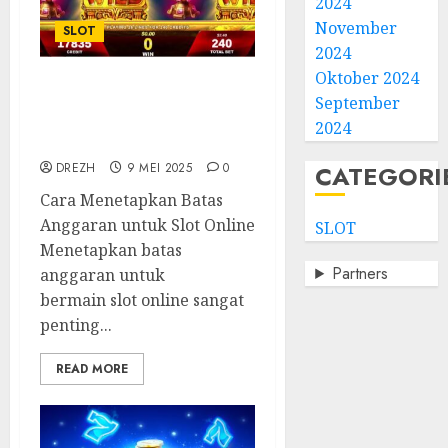
2024
November
SLOT
2024
Oktober 2024
Cara Mengatur
September
Anggaran Saat Bermain
2024
Slot Online
DREZH
9 MEI 2025
0
CATEGORI
Cara Menetapkan Batas
Anggaran untuk Slot Online
SLOT
Menetapkan batas
Partners
anggaran untuk
bermain slot online sangat
penting...
READ MORE