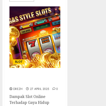
SLOT
Slot dan Gaya Hidup
Digital
DREZH
27 APRIL 2025
0
Dampak Slot Online
Terhadap Gaya Hidup