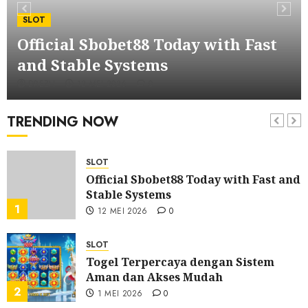
Mengapa Jackpot Progresif Begitu
SLOT
Populer di Slot Online?
Official Sbobet88 Today with Fast
6
1 MEI 2025
0
and Stable Systems
SLOT
DREZH
12 MEI 2026
0
Mengupas Cara Kerja Mesin Slot
Online
TRENDING NOW
7
30 APRIL 2025
0
SLOT
Official Sbobet88 Today with Fast and
Stable Systems
1
12 MEI 2026
0
SLOT
Togel Terpercaya dengan Sistem
Aman dan Akses Mudah
2
1 MEI 2026
0