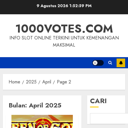
Skip
9 Agustus 2026
1:53:00 PM
to
content
1000VOTES.COM
INFO SLOT ONLINE TERKINI UNTUK KEMENANGAN
MAKSIMAL
Home
2025
April
Page 2
CARI
Bulan:
April 2025