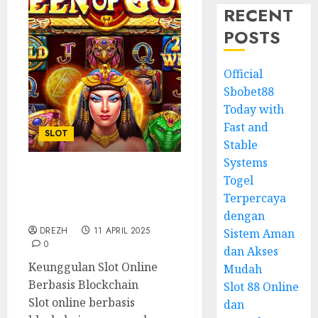
RECENT
POSTS
Official
Sbobet88
Today with
Fast and
SLOT
Stable
Systems
Togel
Bagaimana Slot Online
Menggunakan Teknologi
Terpercaya
Blockchain?
dengan
DREZH
11 APRIL 2025
Sistem Aman
0
dan Akses
Keunggulan Slot Online
Mudah
Berbasis Blockchain
Slot 88 Online
Slot online berbasis
dan