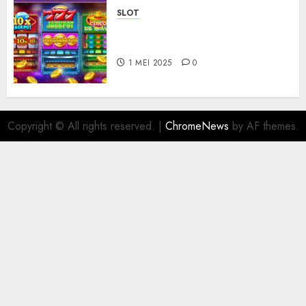
SLOT
Mengapa Jackpot Progresif
Begitu Populer di Slot Online?
1 MEI 2025
0
Copyright © All rights reserved.
|
ChromeNews
by AF themes.