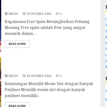
Mengapa Banyak Pemain Suka Bermain Slot
Online dengan Fitur Free Spins?
DREZH
30 OKTOBER 2024
0
Bagaimana Free Spins Meningkatkan Peluang
Menang Free spins adalah fitur yang sangat
menarik dalam...
READ MORE
Mengenal Slot dengan Paylines Terbanyak
dan Manfaatnya
DREZH
28 OKTOBER 2024
0
Keuntungan Memilih Mesin Slot dengan Banyak
Paylines Memilih mesin slot dengan banyak
paylines memiliki...
READ MORE