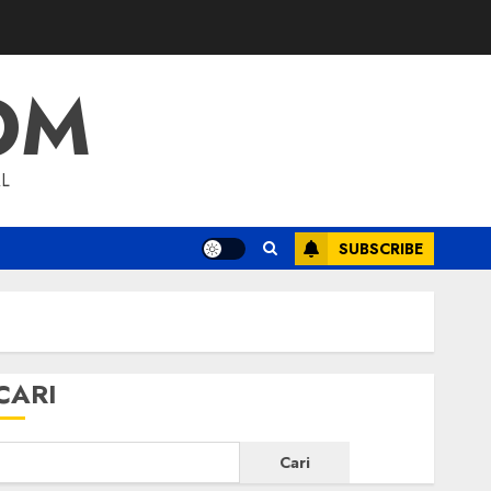
OM
L
SUBSCRIBE
CARI
Cari