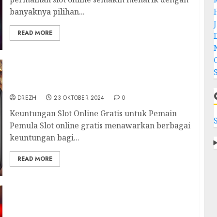
banyaknya pilihan...
READ MORE
Slot Online Gratis vs Slot Berbayar: Mana
yang Lebih Baik?
DREZH
23 OKTOBER 2024
0
Keuntungan Slot Online Gratis untuk Pemain
Pemula Slot online gratis menawarkan berbagai
keuntungan bagi...
READ MORE
Slot Online dengan Tema Horor untuk
Pecinta Ketegangan