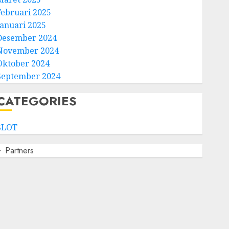
Februari 2025
Januari 2025
Desember 2024
November 2024
Oktober 2024
September 2024
CATEGORIES
SLOT
Partners