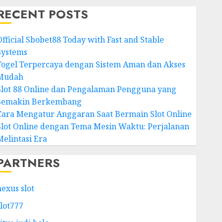
RECENT POSTS
Official Sbobet88 Today with Fast and Stable
Systems
Togel Terpercaya dengan Sistem Aman dan Akses
Mudah
Slot 88 Online dan Pengalaman Pengguna yang
Semakin Berkembang
Cara Mengatur Anggaran Saat Bermain Slot Online
Slot Online dengan Tema Mesin Waktu: Perjalanan
Melintasi Era
PARTNERS
nexus slot
slot777