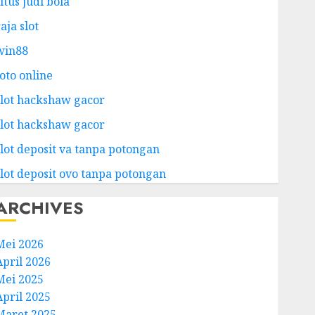
itus judi bola
aja slot
win88
toto online
slot hackshaw gacor
slot hackshaw gacor
slot deposit va tanpa potongan
slot deposit ovo tanpa potongan
ARCHIVES
Mei 2026
April 2026
Mei 2025
April 2025
Maret 2025