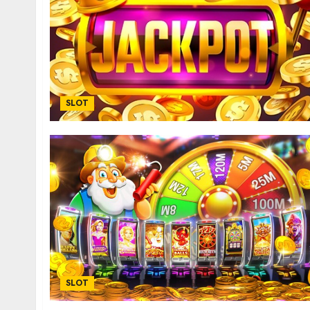
SLOT
SLOT