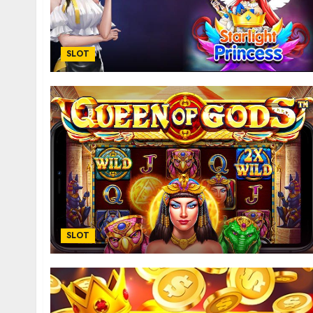
SLOT
SLOT