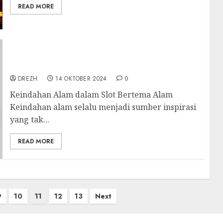
READ MORE
Slot Bertema Alam yang Menenangkan untuk
Dimainkan
DREZH
14 OKTOBER 2024
0
Keindahan Alam dalam Slot Bertema Alam
Keindahan alam selalu menjadi sumber inspirasi
yang tak...
READ MORE
9
10
11
12
13
Next