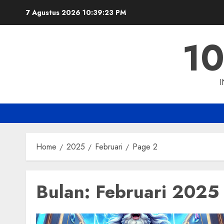
Skip
7 Agustus 2026
10:39:23 PM
to
content
1
Home
2025
Februari
Page 2
Bulan:
Februari 2025