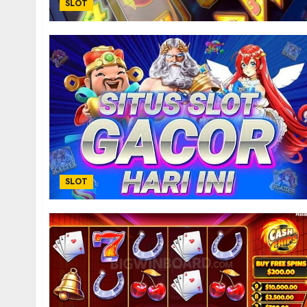
SLOT
SLOT