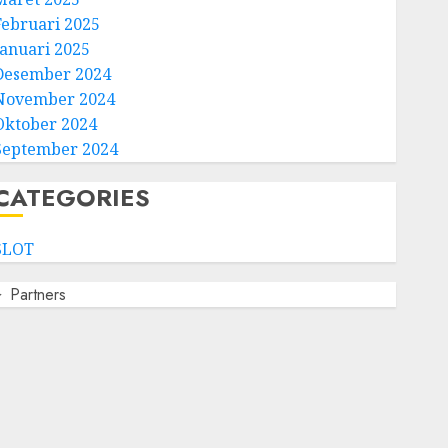
Februari 2025
Januari 2025
Desember 2024
November 2024
Oktober 2024
September 2024
CATEGORIES
SLOT
Partners