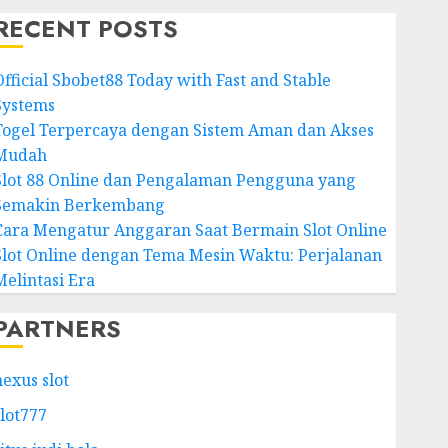
RECENT POSTS
Official Sbobet88 Today with Fast and Stable
Systems
Togel Terpercaya dengan Sistem Aman dan Akses
Mudah
Slot 88 Online dan Pengalaman Pengguna yang
Semakin Berkembang
Cara Mengatur Anggaran Saat Bermain Slot Online
Slot Online dengan Tema Mesin Waktu: Perjalanan
Melintasi Era
PARTNERS
nexus slot
slot777