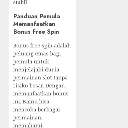
stabil.
Panduan Pemula
Memanfaatkan
Bonus Free Spin
Bonus free spin adalah
peluang emas bagi
pemula untuk
menjelajahi dunia
permainan slot tanpa
risiko besar. Dengan
memanfaatkan bonus
ini, Kamu bisa
mencoba berbagai
permainan,
memahami