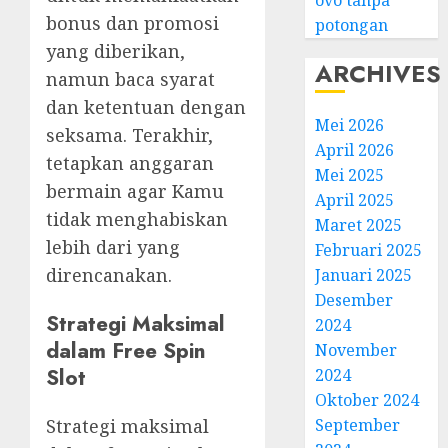
ovo tanpa
bonus dan promosi
potongan
yang diberikan,
ARCHIVES
namun baca syarat
dan ketentuan dengan
Mei 2026
seksama. Terakhir,
April 2026
tetapkan anggaran
Mei 2025
bermain agar Kamu
April 2025
tidak menghabiskan
Maret 2025
lebih dari yang
Februari 2025
direncanakan.
Januari 2025
Desember
Strategi Maksimal
2024
dalam Free Spin
November
Slot
2024
Oktober 2024
Strategi maksimal
September