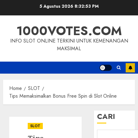
Skip
5 Agustus 2026
8:32:53 PM
to
content
1000VOTES.COM
INFO SLOT ONLINE TERKINI UNTUK KEMENANGAN
MAKSIMAL
Home
SLOT
Tips Memaksimalkan Bonus Free Spin di Slot Online
CARI
SLOT