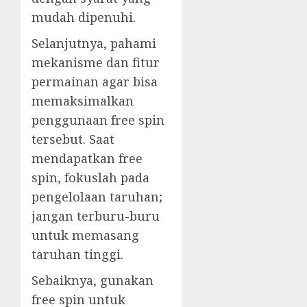
mudah dipenuhi.
Selanjutnya, pahami
mekanisme dan fitur
permainan agar bisa
memaksimalkan
penggunaan free spin
tersebut. Saat
mendapatkan free
spin, fokuslah pada
pengelolaan taruhan;
jangan terburu-buru
untuk memasang
taruhan tinggi.
Sebaiknya, gunakan
free spin untuk