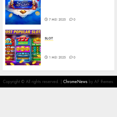
Slot Online dengan Tema
Mesin Waktu: Perjalanan
Melintasi Era
7 MEI 2025
0
SLOT
Mengapa Jackpot Progresif
Begitu Populer di Slot Online?
1 MEI 2025
0
Copyright © All rights reserved.
|
ChromeNews
by AF themes.