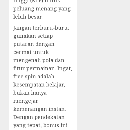
tinggi (RTP) untuk
peluang menang yang
lebih besar.
Jangan terburu-buru;
gunakan setiap
putaran dengan
cermat untuk
mengenali pola dan
fitur permainan. Ingat,
free spin adalah
kesempatan belajar,
bukan hanya
mengejar
kemenangan instan.
Dengan pendekatan
yang tepat, bonus ini