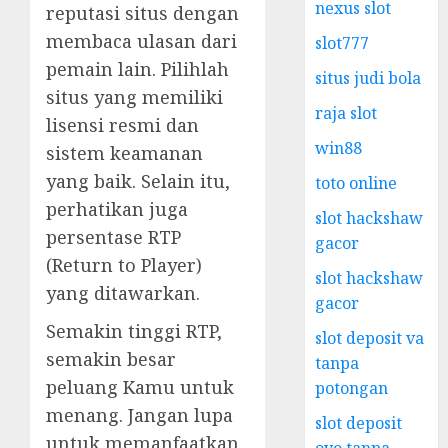
nexus slot
reputasi situs dengan
membaca ulasan dari
slot777
pemain lain. Pilihlah
situs judi bola
situs yang memiliki
raja slot
lisensi resmi dan
win88
sistem keamanan
yang baik. Selain itu,
toto online
perhatikan juga
slot hackshaw
persentase RTP
gacor
(Return to Player)
slot hackshaw
yang ditawarkan.
gacor
Semakin tinggi RTP,
slot deposit va
semakin besar
tanpa
peluang Kamu untuk
potongan
menang. Jangan lupa
slot deposit
untuk memanfaatkan