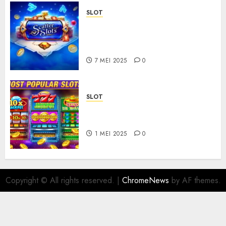
SLOT
Slot Online dengan Tema
Mesin Waktu: Perjalanan
Melintasi Era
7 MEI 2025
0
SLOT
Mengapa Jackpot Progresif
Begitu Populer di Slot Online?
1 MEI 2025
0
Copyright © All rights reserved.
|
ChromeNews
by AF themes.