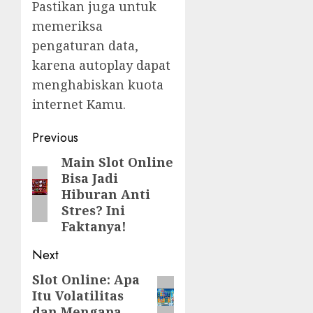
Pastikan juga untuk
memeriksa
pengaturan data,
karena autoplay dapat
menghabiskan kuota
internet Kamu.
Post
Previous
navigation
Main Slot Online
Previous
Bisa Jadi
post:
Hiburan Anti
Stres? Ini
Faktanya!
Next
Slot Online: Apa
Next
Itu Volatilitas
post:
dan Mengapa