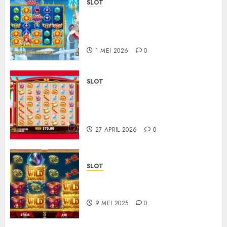
SLOT
Togel Terpercaya dengan
Sistem Aman dan Akses
Mudah
1 MEI 2026
0
SLOT
Slot 88 Online dan
Pengalaman Pengguna yang
Semakin Berkembang
27 APRIL 2026
0
SLOT
Cara Mengatur Anggaran Saat
Bermain Slot Online
9 MEI 2025
0