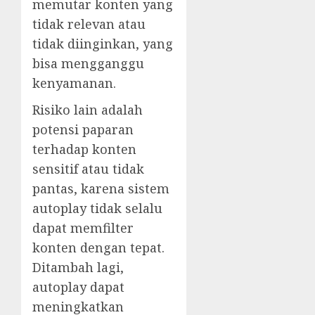
memutar konten yang
tidak relevan atau
tidak diinginkan, yang
bisa mengganggu
kenyamanan.
Risiko lain adalah
potensi paparan
terhadap konten
sensitif atau tidak
pantas, karena sistem
autoplay tidak selalu
dapat memfilter
konten dengan tepat.
Ditambah lagi,
autoplay dapat
meningkatkan