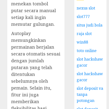
menekan tombol
nexus slot
putar secara manual
slot777
setiap kali ingin
memutar gulungan.
situs judi bola
Autoplay
raja slot
memungkinkan
win88
permainan berjalan
toto online
secara otomatis sesuai
slot hackshaw
dengan jumlah
gacor
putaran yang telah
slot hackshaw
ditentukan
gacor
sebelumnya oleh
pemain. Selain itu,
slot deposit va
tanpa
fitur ini juga
potongan
memberikan
fleksibilitas bagi