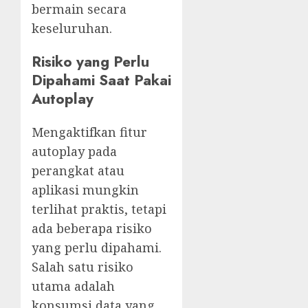
bermain secara
keseluruhan.
Risiko yang Perlu
Dipahami Saat Pakai
Autoplay
Mengaktifkan fitur
autoplay pada
perangkat atau
aplikasi mungkin
terlihat praktis, tetapi
ada beberapa risiko
yang perlu dipahami.
Salah satu risiko
utama adalah
konsumsi data yang