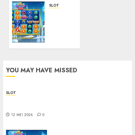
SLOT
Togel
Terpercaya
dengan
Sistem
Aman
dan
Akses
Mudah
YOU MAY HAVE MISSED
1 MEI
2026
0
SLOT
Official Sbobet88 Today with Fast and Stable
Systems
12 MEI 2026
0