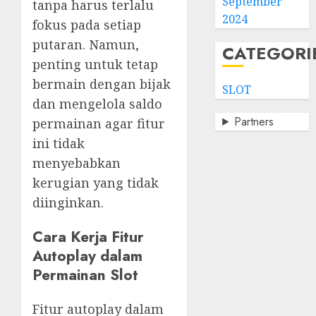
September
tanpa harus terlalu
2024
fokus pada setiap
putaran. Namun,
CATEGORI
penting untuk tetap
bermain dengan bijak
SLOT
dan mengelola saldo
Partners
permainan agar fitur
ini tidak
menyebabkan
kerugian yang tidak
diinginkan.
Cara Kerja Fitur
Autoplay dalam
Permainan Slot
Fitur autoplay dalam