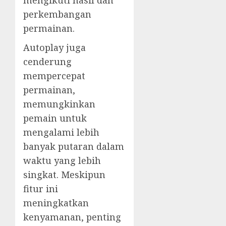
mengikuti hasil dan
perkembangan
permainan.
Autoplay juga
cenderung
mempercepat
permainan,
memungkinkan
pemain untuk
mengalami lebih
banyak putaran dalam
waktu yang lebih
singkat. Meskipun
fitur ini
meningkatkan
kenyamanan, penting