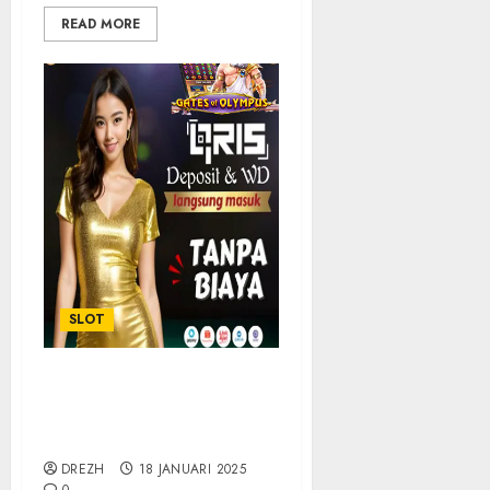
READ MORE
SLOT
Cara Memanfaatkan
Promosi dan Bonus Slot
Online Secara Efektif
DREZH
18 JANUARI 2025