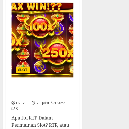
SLOT
10 Slot Online dengan
RTP Tertinggi
DREZH
28 JANUARI 2025
0
Apa Itu RTP Dalam
Permainan Slot? RTP, atau