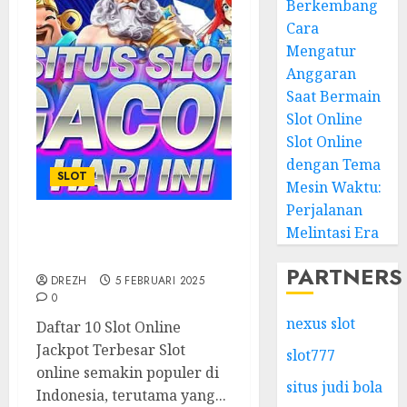
Berkembang
Cara
Mengatur
Anggaran
Saat Bermain
Slot Online
Slot Online
dengan Tema
SLOT
Mesin Waktu:
Perjalanan
Melintasi Era
10 Slot Online Terbaik
dengan Jackpot Besar
PARTNERS
DREZH
5 FEBRUARI 2025
0
nexus slot
Daftar 10 Slot Online
Jackpot Terbesar Slot
slot777
online semakin populer di
situs judi bola
Indonesia, terutama yang...