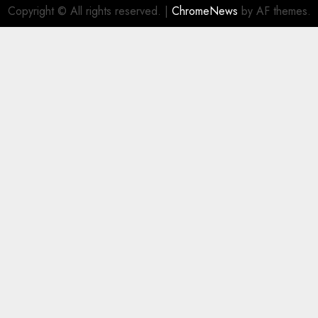
Copyright © All rights reserved.
|
ChromeNews
by AF themes.