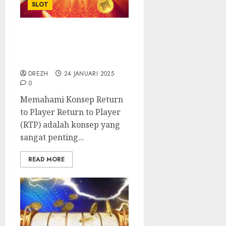
SLOT
Bagaimana RTP (Return
to Player) Memengaruhi
Kemenangan Anda?
DREZH
24 JANUARI 2025
0
Memahami Konsep Return
to Player Return to Player
(RTP) adalah konsep yang
sangat penting...
READ MORE