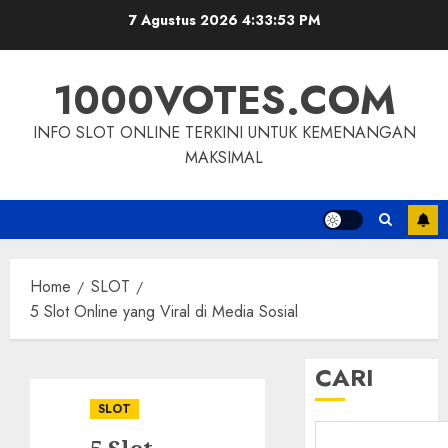
Skip
7 Agustus 2026
4:33:54 PM
to
content
1000VOTES.COM
INFO SLOT ONLINE TERKINI UNTUK KEMENANGAN
MAKSIMAL
Home
SLOT
5 Slot Online yang Viral di Media Sosial
CARI
SLOT