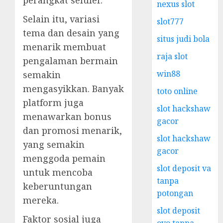
perangkat seluler.
nexus slot
Selain itu, variasi
slot777
tema dan desain yang
situs judi bola
menarik membuat
raja slot
pengalaman bermain
win88
semakin
mengasyikkan. Banyak
toto online
platform juga
slot hackshaw
menawarkan bonus
gacor
dan promosi menarik,
slot hackshaw
yang semakin
gacor
menggoda pemain
slot deposit va
untuk mencoba
tanpa
keberuntungan
potongan
mereka.
slot deposit
Faktor sosial juga