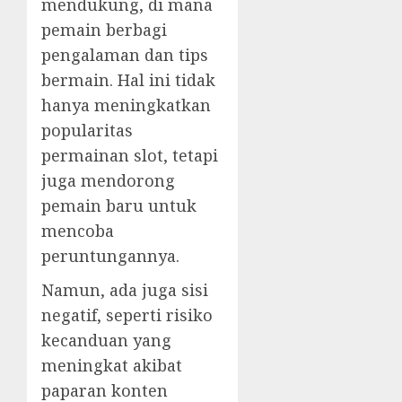
mendukung, di mana
pemain berbagi
pengalaman dan tips
bermain. Hal ini tidak
hanya meningkatkan
popularitas
permainan slot, tetapi
juga mendorong
pemain baru untuk
mencoba
peruntungannya.
Namun, ada juga sisi
negatif, seperti risiko
kecanduan yang
meningkat akibat
paparan konten