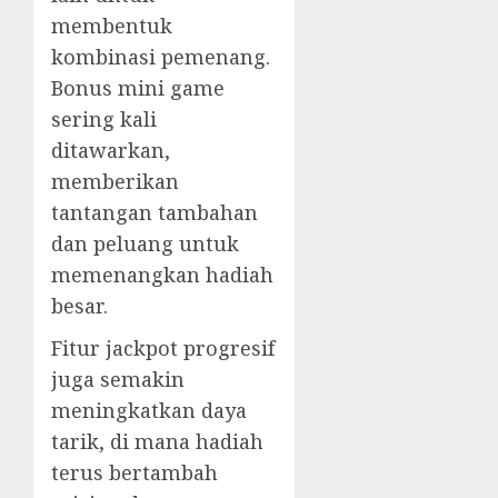
membentuk
kombinasi pemenang.
Bonus mini game
sering kali
ditawarkan,
memberikan
tantangan tambahan
dan peluang untuk
memenangkan hadiah
besar.
Fitur jackpot progresif
juga semakin
meningkatkan daya
tarik, di mana hadiah
terus bertambah