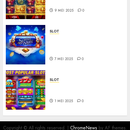
Bermain Slot Online
9 MEI 2025
0
SLOT
Slot Online dengan Tema
Mesin Waktu: Perjalanan
Melintasi Era
7 MEI 2025
0
SLOT
Mengapa Jackpot Progresif
Begitu Populer di Slot Online?
1 MEI 2025
0
Copyright © All rights reserved.
|
ChromeNews
by AF themes.