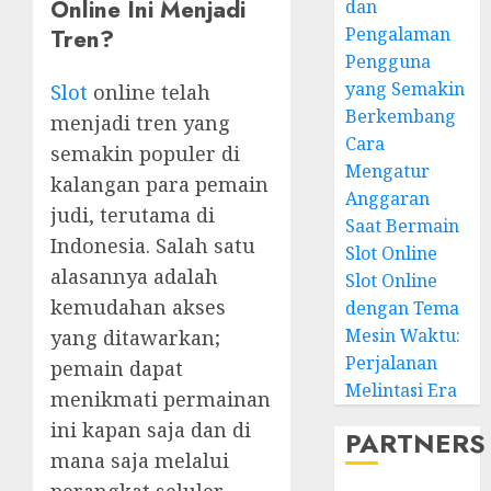
Online Ini Menjadi
dan
Tren?
Pengalaman
Pengguna
yang Semakin
Slot
online telah
Berkembang
menjadi tren yang
Cara
semakin populer di
Mengatur
kalangan para pemain
Anggaran
judi, terutama di
Saat Bermain
Indonesia. Salah satu
Slot Online
alasannya adalah
Slot Online
kemudahan akses
dengan Tema
Mesin Waktu:
yang ditawarkan;
Perjalanan
pemain dapat
Melintasi Era
menikmati permainan
ini kapan saja dan di
PARTNERS
mana saja melalui