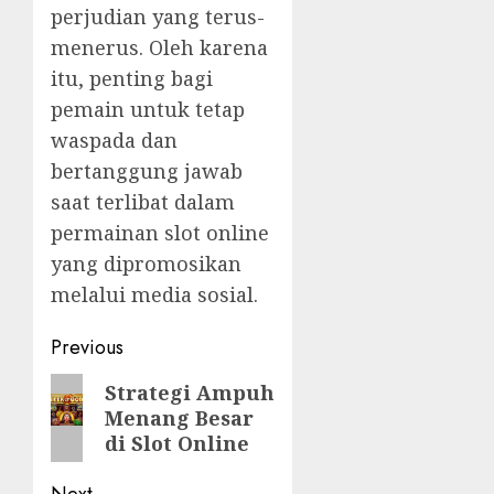
perjudian yang terus-
menerus. Oleh karena
itu, penting bagi
pemain untuk tetap
waspada dan
bertanggung jawab
saat terlibat dalam
permainan slot online
yang dipromosikan
melalui media sosial.
Post
Previous
navigation
Previous
Strategi Ampuh
Menang Besar
post:
di Slot Online