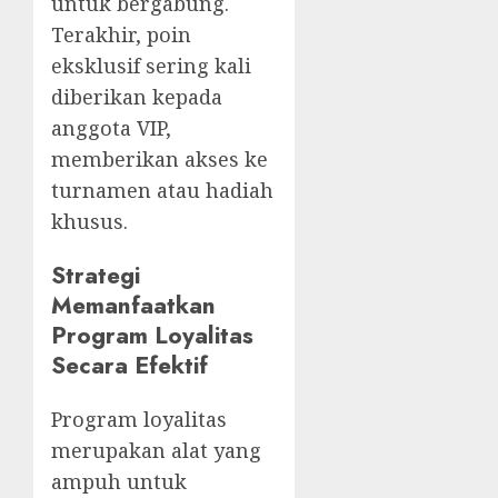
untuk bergabung.
Terakhir, poin
eksklusif sering kali
diberikan kepada
anggota VIP,
memberikan akses ke
turnamen atau hadiah
khusus.
Strategi
Memanfaatkan
Program Loyalitas
Secara Efektif
Program loyalitas
merupakan alat yang
ampuh untuk