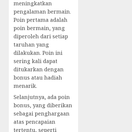
meningkatkan
pengalaman bermain.
Poin pertama adalah
poin bermain, yang
diperoleh dari setiap
taruhan yang
dilakukan. Poin ini
sering kali dapat
ditukarkan dengan
bonus atau hadiah
menarik.
Selanjutnya, ada poin
bonus, yang diberikan
sebagai penghargaan
atas pencapaian
tertentu, seperti