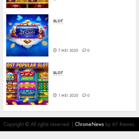
SLOT
Slot Online dengan Tema
Mesin Waktu: Perjalanan
Melintasi Era
7 MEI 2025
0
SLOT
Mengapa Jackpot Progresif
Begitu Populer di Slot Online?
1 MEI 2025
0
Copyright © All rights reserved.
|
ChromeNews
by AF themes.