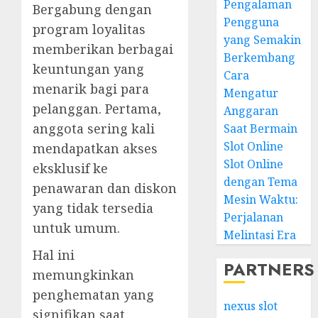
Pengalaman
Bergabung dengan
Pengguna
program loyalitas
yang Semakin
memberikan berbagai
Berkembang
keuntungan yang
Cara
menarik bagi para
Mengatur
pelanggan. Pertama,
Anggaran
anggota sering kali
Saat Bermain
Slot Online
mendapatkan akses
Slot Online
eksklusif ke
dengan Tema
penawaran dan diskon
Mesin Waktu:
yang tidak tersedia
Perjalanan
untuk umum.
Melintasi Era
Hal ini
PARTNERS
memungkinkan
penghematan yang
nexus slot
signifikan saat