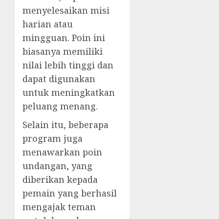
menyelesaikan misi
harian atau
mingguan. Poin ini
biasanya memiliki
nilai lebih tinggi dan
dapat digunakan
untuk meningkatkan
peluang menang.
Selain itu, beberapa
program juga
menawarkan poin
undangan, yang
diberikan kepada
pemain yang berhasil
mengajak teman