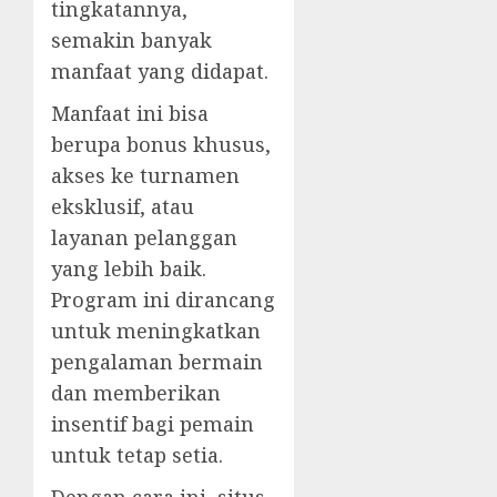
tingkatannya,
semakin banyak
manfaat yang didapat.
Manfaat ini bisa
berupa bonus khusus,
akses ke turnamen
eksklusif, atau
layanan pelanggan
yang lebih baik.
Program ini dirancang
untuk meningkatkan
pengalaman bermain
dan memberikan
insentif bagi pemain
untuk tetap setia.