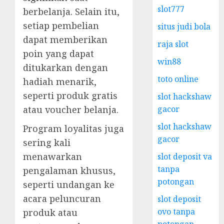
slot777
berbelanja. Selain itu,
setiap pembelian
situs judi bola
dapat memberikan
raja slot
poin yang dapat
win88
ditukarkan dengan
toto online
hadiah menarik,
seperti produk gratis
slot hackshaw
atau voucher belanja.
gacor
slot hackshaw
Program loyalitas juga
gacor
sering kali
menawarkan
slot deposit va
tanpa
pengalaman khusus,
potongan
seperti undangan ke
acara peluncuran
slot deposit
ovo tanpa
produk atau