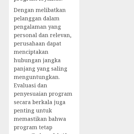
Dengan melibatkan
pelanggan dalam
pengalaman yang
personal dan relevan,
perusahaan dapat
menciptakan
hubungan jangka
panjang yang saling
menguntungkan.
Evaluasi dan
penyesuaian program
secara berkala juga
penting untuk
memastikan bahwa
program tetap