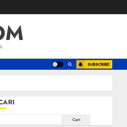
OM
L
SUBSCRIBE
CARI
Cari