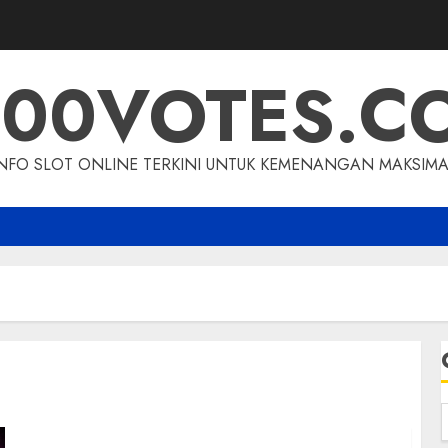
000VOTES.C
INFO SLOT ONLINE TERKINI UNTUK KEMENANGAN MAKSIMA