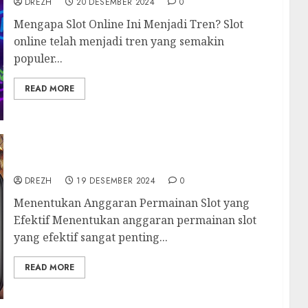
DREZH
20 DESEMBER 2024
0
Mengapa Slot Online Ini Menjadi Tren? Slot
online telah menjadi tren yang semakin
populer...
READ MORE
Strategi Ampuh Menang Besar di Slot Online
DREZH
19 DESEMBER 2024
0
Menentukan Anggaran Permainan Slot yang
Efektif Menentukan anggaran permainan slot
yang efektif sangat penting...
READ MORE