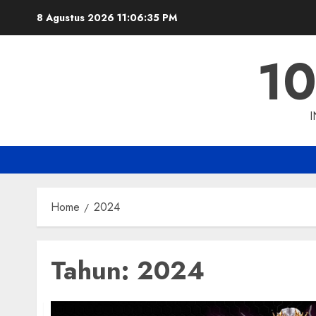
Skip
8 Agustus 2026
11:06:36 PM
to
content
1
Home
2024
Tahun:
2024