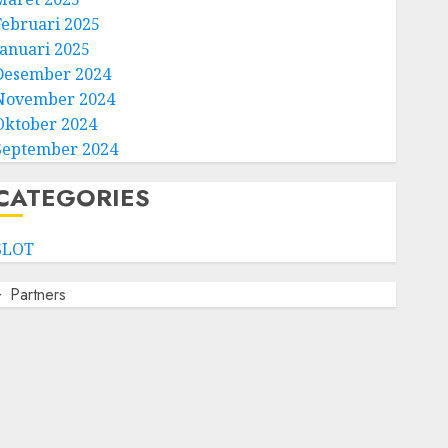
Februari 2025
Januari 2025
Desember 2024
November 2024
Oktober 2024
September 2024
CATEGORIES
SLOT
Partners