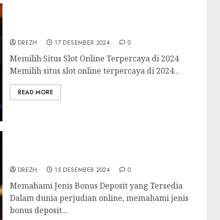
Strategi Terbaik Bermain Slot Online 2024
DREZH
17 DESEMBER 2024
0
Memilih Situs Slot Online Terpercaya di 2024
Memilih situs slot online terpercaya di 2024...
READ MORE
Tips Memaksimalkan Bonus Deposit Slot
Online
DREZH
15 DESEMBER 2024
0
Memahami Jenis Bonus Deposit yang Tersedia
Dalam dunia perjudian online, memahami jenis
bonus deposit...